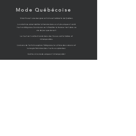
Mode Québécoise
Violette est une designer artiste autodidacte de Québec.
La créatrice aime habiller la femme dans un style unique et varié
tout en élégance. Sa mission est d'habiller la femme tant dans sa
vie de jour que de nuit.
Le tout est confectionné dans des tissus confortables et
intemporelles.
L'univers de l'artiste explore l'élégance, le rythme des saisons et
la magie féminine dans toute sa splendeur.
Goûtez à la mode unique et intemporelle !
Émilie Picard, artiste Québécoise
RESTEZ CONNECTÉ·E
DEVENONS AMIS